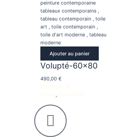
Ajouter au panier
Volupté-60×80
490,00
€
DIGIGRAPHIE
60X80
DIGIRAPHIE