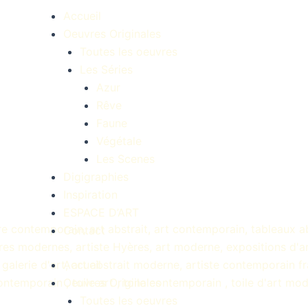
Accueil
Oeuvres Originales
Toutes les oeuvres
Les Séries
Azur
Rêve
Faune
Végétale
Les Scenes
Digigraphies
Inspiration
ESPACE D’ART
Contact
Accueil
Oeuvres Originales
Toutes les oeuvres