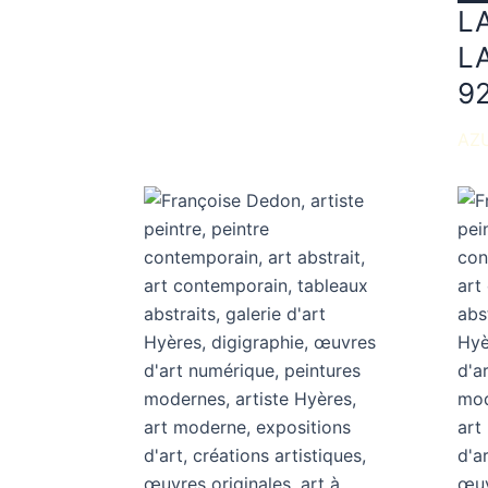
L
L
9
AZU