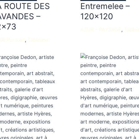
A ROUTE DES
Entremelee –
AVANDES –
120×120
2×73
AZUR - PAYSAGE
Table
R-Portrait
Tableaux