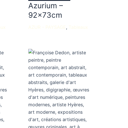
Azurium –
92x73cm
aux
AZUR - PAYSAGE
Tableaux