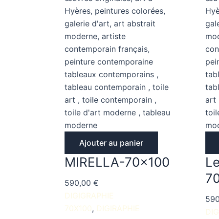
Ajouter au panier
MIRELLA-70×100
Le
7
590,00
€
DIGIGRAPHIE
59
70X100
DIGIRAPHIE
DIG