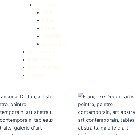
Les Séries
Azur
Rêve
Faune
Végétale
Les Scenes
Digigraphies
Inspiration
ESPACE D’ART
Contact