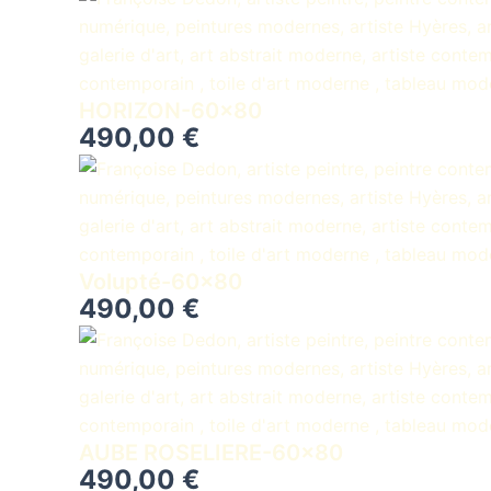
HORIZON-60×80
490,00
€
Volupté-60×80
490,00
€
AUBE ROSELIERE-60×80
490,00
€