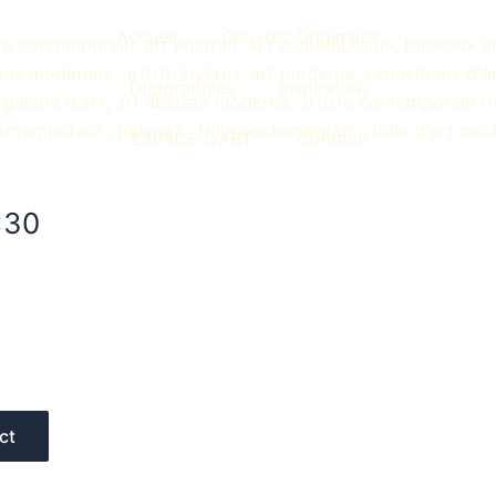
Accueil
Oeuvres Originales
Digigraphies
Inspiration
ESPACE D’ART
Contact
×30
ct