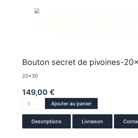
Aller
au
contenu
Bouton secret de pivoines-20
20x30
149,00
€
quantité
Ajouter au panier
de
Bouton
Descriptions
Livraison
Conta
secret
de