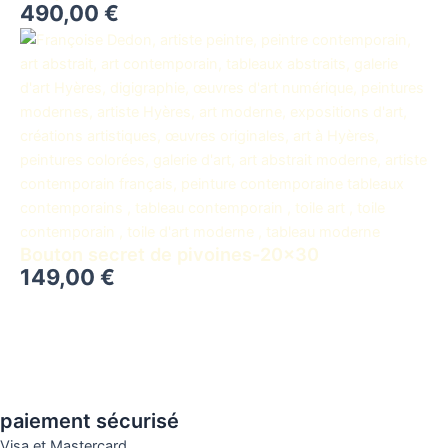
490,00
€
Bouton secret de pivoines-20×30
149,00
€
paiement sécurisé
Visa et Mastercard