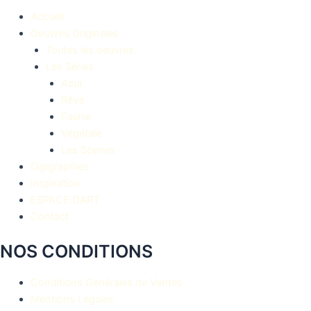
Accueil
Oeuvres Originales
Toutes les oeuvres
Les Séries
Azur
Rêve
Faune
Végétale
Les Scenes
Digigraphies
Inspiration
ESPACE D’ART
Contact
NOS CONDITIONS
Conditions Générales de Ventes
Mentions Légales