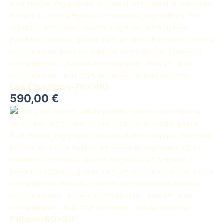
Les Chardons-70×100
590,00
€
Pulque-60×80