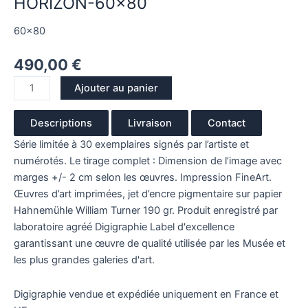
HORIZON-60×80
de
60x80
HORIZON-
60x80
490,00
€
Ajouter au panier
Descriptions
Livraison
Contact
Série limitée à 30 exemplaires signés par l’artiste et
numérotés. Le tirage complet : Dimension de l’image avec
marges +/- 2 cm selon les œuvres. Impression FineArt.
Œuvres d’art imprimées, jet d’encre pigmentaire sur papier
Hahnemühle William Turner 190 gr. Produit enregistré par
laboratoire agréé
Digigraphie
Label d'excellence
garantissant une œuvre de qualité utilisée par les Musée et
les plus grandes galeries d'art.
Digigraphie vendue et expédiée uniquement en France et