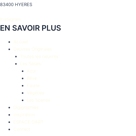
83400 HYERES
Instagram
EN SAVOIR PLUS
Accueil
Oeuvres Originales
Toutes les oeuvres
Les Séries
Azur
Rêve
Faune
Végétale
Les Scenes
Digigraphies
Inspiration
ESPACE D’ART
Contact