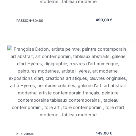
490,00
€
PASSION-60×80
149,00
€
n¯7-20×30