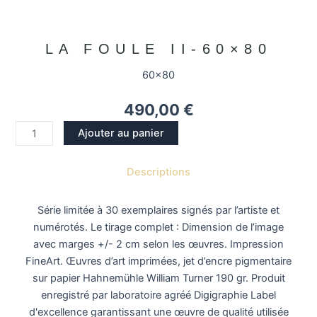
LA FOULE II-60×80
60x80
490,00
€
quantité
Ajouter au panier
de
La
Descriptions
Foule
II-
Série limitée à 30 exemplaires signés par l’artiste et
60x80
numérotés. Le tirage complet : Dimension de l’image
avec marges +/- 2 cm selon les œuvres. Impression
FineArt. Œuvres d’art imprimées, jet d’encre pigmentaire
sur papier Hahnemühle William Turner 190 gr. Produit
enregistré par laboratoire agréé
Digigraphie
Label
d'excellence garantissant une œuvre de qualité utilisée