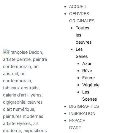
Aller
ACCUEIL
au
OEUVRES
contenu
ORIGINALES
Toutes
les
oeuvres
Les
Séries
Azur
Rêve
Faune
Végétale
Les
Scenes
DIGIGRAPHIES
INSPIRATION
ESPACE
D’ART