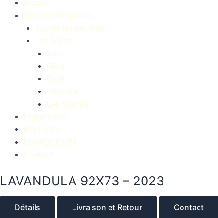
Accueil
Oeuvres Originales
Toutes les oeuvres
Les Séries
Azur
Rêve
Faune
Végétale
Les Scenes
Digigraphies
Inspiration
ESPACE D’ART
Contact
LAVANDULA 92X73 – 2023
Détails
Livraison et Retour
Contact