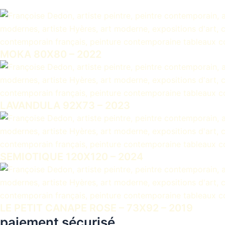
MOKA 80X80 – 2022
LAVANDULA 92X73 – 2023
SEMIOTIQUE 120X120 – 2024
LE PETIT CANAPE ROSE – 73X92 – 2019
paiement sécurisé