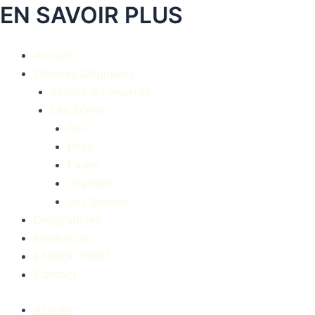
EN SAVOIR PLUS
Accueil
Oeuvres Originales
Toutes les oeuvres
Les Séries
Azur
Rêve
Faune
Végétale
Les Scenes
Digigraphies
Inspiration
ESPACE D’ART
Contact
Accueil