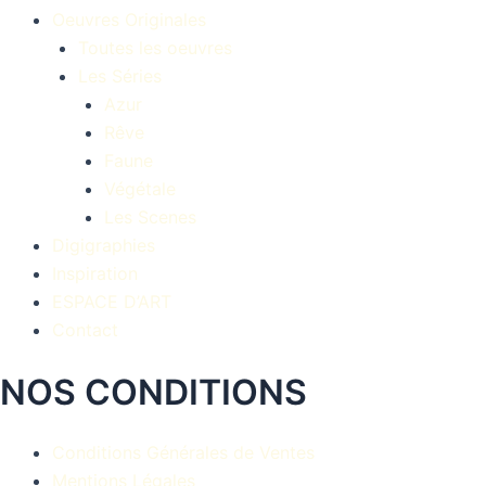
Oeuvres Originales
Toutes les oeuvres
Les Séries
Azur
Rêve
Faune
Végétale
Les Scenes
Digigraphies
Inspiration
ESPACE D’ART
Contact
NOS CONDITIONS
Conditions Générales de Ventes
Mentions Légales