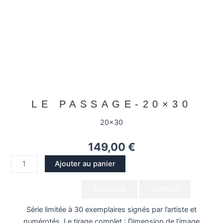
LE PASSAGE-20×30
20x30
149,00
€
quantité
Ajouter au panier
de
Le
Descriptions
Livraison
Contact
passage-
20x30
Série limitée à 30 exemplaires signés par l’artiste et
numérotés. Le tirage complet : Dimension de l’image