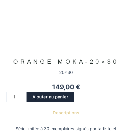
ORANGE MOKA-20×30
20x30
149,00
€
quantité
Ajouter au panier
de
Orange
Descriptions
Moka-
20x30
Série limitée à 30 exemplaires signés par l’artiste et