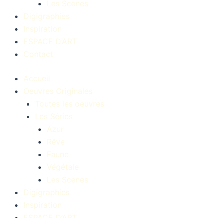
Les Scenes
Digigraphies
Inspiration
ESPACE D’ART
Contact
Accueil
Oeuvres Originales
Toutes les oeuvres
Les Séries
Azur
Rêve
Faune
Végétale
Les Scenes
Digigraphies
Inspiration
ESPACE D’ART