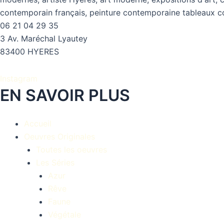
06 21 04 29 35
3 Av. Maréchal Lyautey
83400 HYERES
Instagram
EN SAVOIR PLUS
Accueil
Oeuvres Originales
Toutes les oeuvres
Les Séries
Azur
Rêve
Faune
Végétale