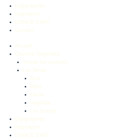
Digigraphies
Inspiration
ESPACE D’ART
Contact
Accueil
Oeuvres Originales
Toutes les oeuvres
Les Séries
Azur
Rêve
Faune
Végétale
Les Scenes
Digigraphies
Inspiration
ESPACE D’ART