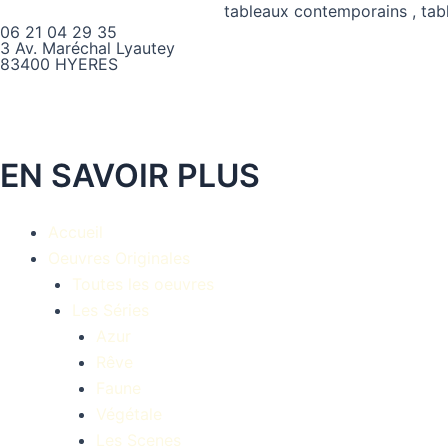
06 21 04 29 35
3 Av. Maréchal Lyautey
83400 HYERES
Instagram
EN SAVOIR PLUS
Accueil
Oeuvres Originales
Toutes les oeuvres
Les Séries
Azur
Rêve
Faune
Végétale
Les Scenes