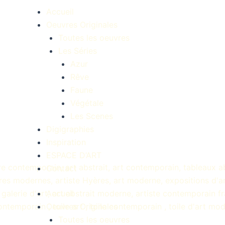
Accueil
Oeuvres Originales
Toutes les oeuvres
Les Séries
Azur
Rêve
Faune
Végétale
Les Scenes
Digigraphies
Inspiration
ESPACE D’ART
Contact
Accueil
Oeuvres Originales
Toutes les oeuvres