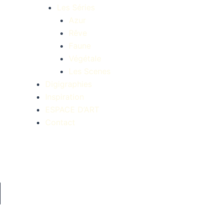
Les Séries
Azur
Rêve
Faune
Végétale
Les Scenes
Digigraphies
Inspiration
ESPACE D’ART
Contact