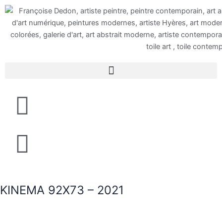
Aller
au
contenu
KINEMA 92X73 – 2021
Détails